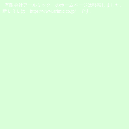
有限会社アールミック のホームページは移転しました。
新ＵＲＬは
https://www.arlmic.co.jp/
です。